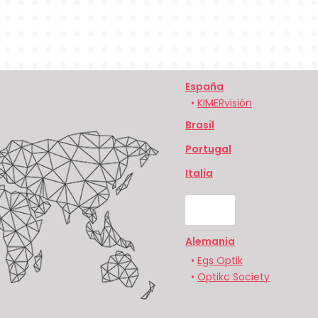
España
•
KIMERvisión
Brasil
Portugal
Italia
UK
Alemania
•
Egs Optik
•
Optikc Society