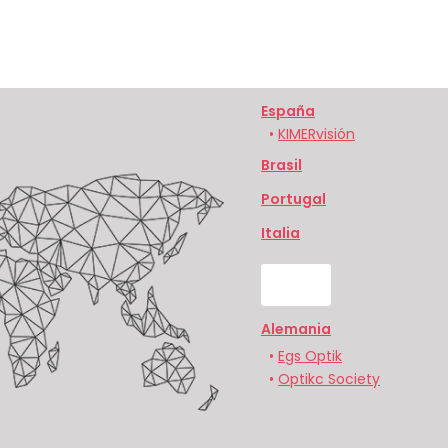
España
•
KIMERvisión
Brasil
Portugal
Italia
UK
Alemania
•
Egs Optik
•
Optikc Society