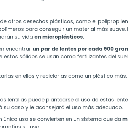
el de otros desechos plásticos, como el polipropil
oropolímeros para conseguir un material más suav
narán su vida
en microplásticos.
den encontrar
un par de lentes por cada 900 gram
 estos sólidos se usan como fertilizantes del suel
arlas en ellos y reciclarlas como un plástico más.
las lentillas puede plantearse el uso de estas len
rá su caso y le aconsejará el uso más adecuado.
 un único uso se convierten en un sistema que da
mu
rantías su uso.