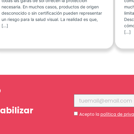
todas las gafas de sol ofrecen la protección
comu
necesaria. En muchos casos, productos de origen
much
desconocido o sin certificación pueden representar
limit
un riesgo para la salud visual. La realidad es que,
Desc
[…]
cómo
[…]
P
abilizar
Acepto la
política de priv