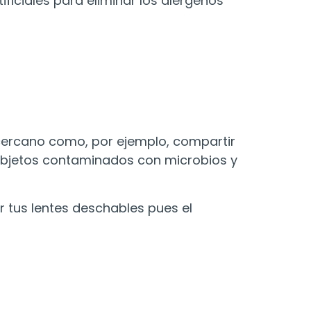
ificiales para eliminar los alérgenos
 cercano como, por ejemplo, compartir
 u objetos contaminados con microbios y
r tus lentes deschables pues el