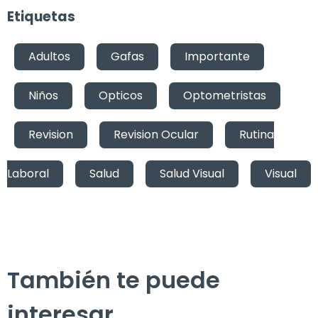
Etiquetas
Adultos
,
Gafas
,
Importante
,
Niños
,
Opticos
,
Optometristas
,
Revision
,
Revision Ocular
,
Rutina
Laboral
,
Salud
,
Salud Visual
,
Visual
También te puede
interesar