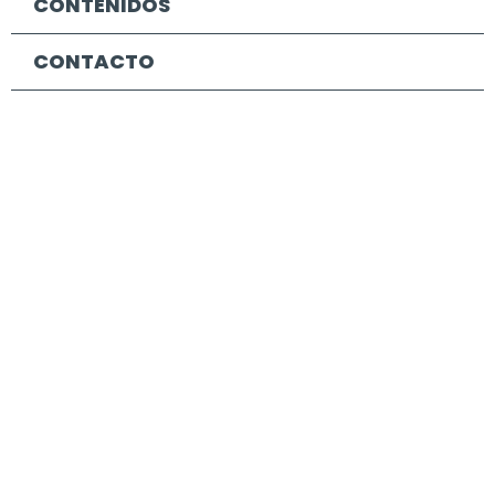
CONTENIDOS
CONTACTO
DATOS DE CONTACTO
Avda. de la Industria, 53 – 28108 Alcobendas, Madrid
info@cecop.es
914 84 04 18
HABLA CON NOSOTROS